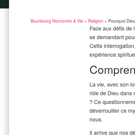
Bourbourg Rencontre & Vie
»
Religion
» Pourquoi Dieu 
Face aux défis de l
se demandant pourq
Cette interrogatio
expérience spiritue
Comprendr
La vie, avec son l
rôle de Dieu dans 
? Ce questionnemen
déverrouiller ce m
nous.
Il arrive que nos 