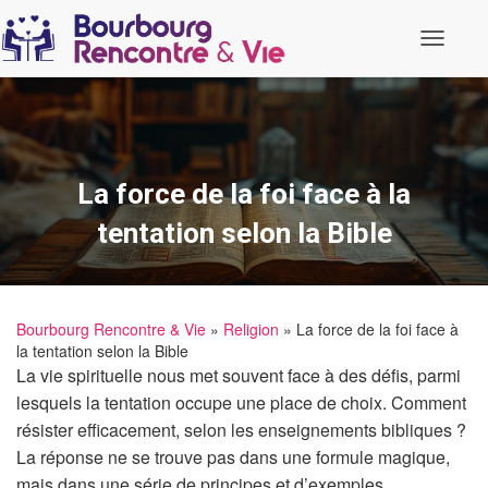
O
u
v
r
i
r
/
f
La force de la foi face à la
e
r
tentation selon la Bible
m
e
r
l
a
Bourbourg Rencontre & Vie
»
Religion
» La force de la foi face à
n
la tentation selon la Bible
a
v
La vie spirituelle nous met souvent face à des défis, parmi
i
lesquels la tentation occupe une place de choix. Comment
g
a
résister efficacement, selon les enseignements bibliques ?
t
La réponse ne se trouve pas dans une formule magique,
i
o
mais dans une série de principes et d’exemples