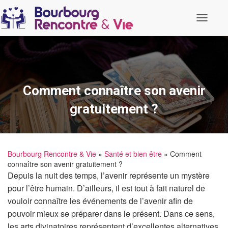
O
u
v
r
i
r
/
f
Comment connaître son avenir
e
r
gratuitement ?
m
e
r
l
a
Bourbourg Rencontre & Vie
»
Santé et bien être
» Comment
n
connaître son avenir gratuitement ?
a
v
Depuis la nuit des temps, l’avenir représente un mystère
i
pour l’être humain. D’ailleurs, il est tout à fait naturel de
g
a
vouloir connaître les événements de l’avenir afin de
t
pouvoir mieux se préparer dans le présent. Dans ce sens,
i
o
les arts divinatoires représentent d’excellentes alternatives