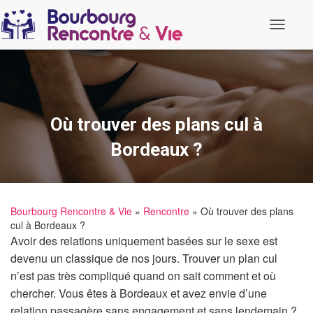
O
u
v
r
i
r
/
f
Où trouver des plans cul à
e
r
Bordeaux ?
m
e
r
l
a
Bourbourg Rencontre & Vie
»
Rencontre
» Où trouver des plans
n
cul à Bordeaux ?
a
v
Avoir des relations uniquement basées sur le sexe est
i
devenu un classique de nos jours. Trouver un plan cul
g
a
n’est pas très compliqué quand on sait comment et où
t
chercher. Vous êtes à Bordeaux et avez envie d’une
i
o
relation passagère sans engagement et sans lendemain ?