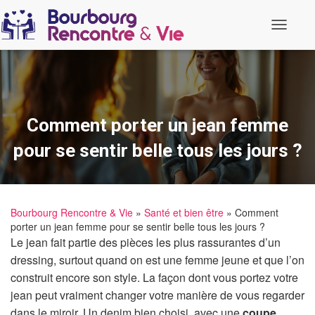
O
u
v
r
i
r
/
f
Comment porter un jean femme
e
r
pour se sentir belle tous les jours ?
m
e
r
l
a
Bourbourg Rencontre & Vie
»
Santé et bien être
» Comment
n
porter un jean femme pour se sentir belle tous les jours ?
a
v
Le jean fait partie des pièces les plus rassurantes d’un
i
dressing, surtout quand on est une femme jeune et que l’on
g
a
construit encore son style. La façon dont vous portez votre
t
jean peut vraiment changer votre manière de vous regarder
i
o
dans le miroir. Un denim bien choisi, avec une
coupe